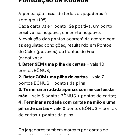
A pontuação inicial de todos os jogadores é
zero grau (0º).
Cada carta vale 1 ponto. Se positiva, um ponto
positivo, se negativa, um ponto negativo.
A evolução dos pontos ocorrerá de acordo com
as seguintes condições, resultando em Pontos
de Calor (positivos) ou Pontos de Frio
(negativos):
1. Bater SEM uma pilha de cartas
– vale 10
pontos BÔNUS;
2. Bater COM uma pilha de cartas
– vale 7
pontos BÔNUS + pontos da pilha;
3. Terminar a rodada apenas com as cartas da
mão
– vale 5 pontos BÔNUS + pontos de cartas;
4. Terminar a rodada com cartas na mão e uma
pilha de cartas
– vale 0 pontos BÔNUS + pontos
de cartas + pontos da pilha.
Os jogadores também marcam por cartas de