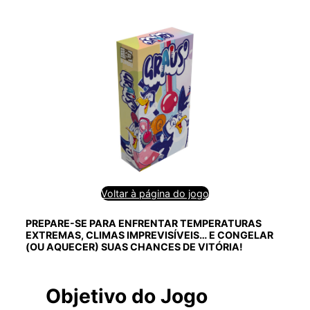
Voltar à página do jogo
PREPARE-SE PARA ENFRENTAR TEMPERATURAS
EXTREMAS, CLIMAS IMPREVISÍVEIS… E CONGELAR
(OU AQUECER) SUAS CHANCES DE VITÓRIA!
Objetivo do Jogo