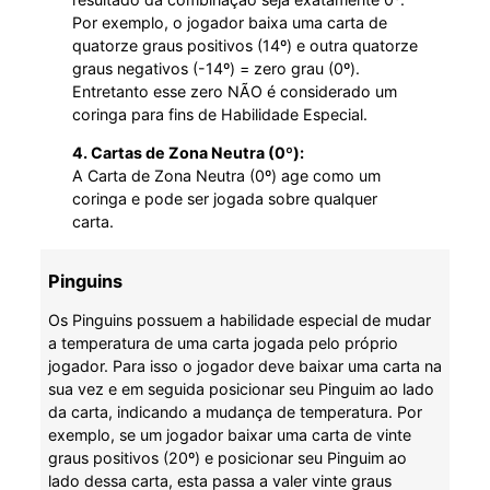
Por exemplo, o jogador baixa uma carta de
quatorze graus positivos (14º) e outra quatorze
graus negativos (-14º) = zero grau (0º).
Entretanto esse zero NÃO é considerado um
coringa para fins de Habilidade Especial.
4. Cartas de Zona Neutra (0º):
A Carta de Zona Neutra (0º) age como um
coringa e pode ser jogada sobre qualquer
carta.
Pinguins
Os Pinguins possuem a habilidade especial de mudar
a temperatura de uma carta jogada pelo próprio
jogador. Para isso o jogador deve baixar uma carta na
sua vez e em seguida posicionar seu Pinguim ao lado
da carta, indicando a mudança de temperatura. Por
exemplo, se um jogador baixar uma carta de vinte
graus positivos (20º) e posicionar seu Pinguim ao
lado dessa carta, esta passa a valer vinte graus