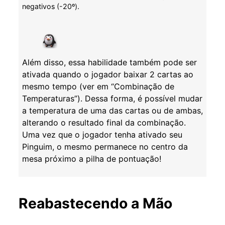
negativos (-20º).
Além disso, essa habilidade também pode ser
ativada quando o jogador baixar 2 cartas ao
mesmo tempo (ver em “Combinação de
Temperaturas”). Dessa forma, é possível mudar
a temperatura de uma das cartas ou de ambas,
alterando o resultado final da combinação.
Uma vez que o jogador tenha ativado seu
Pinguim, o mesmo permanece no centro da
mesa próximo a pilha de pontuação!
Reabastecendo a Mão