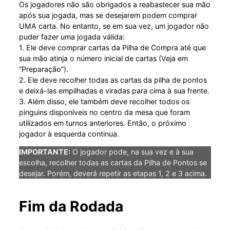
Os jogadores não são obrigados a reabastecer sua mão
após sua jogada, mas se desejarem podem comprar
UMA carta. No entanto, se em sua vez, um jogador não
puder fazer uma jogada válida:
1. Ele deve comprar cartas da Pilha de Compra até que
sua mão atinja o número inicial de cartas (Veja em
“Preparação”).
2. Ele deve recolher todas as cartas da pilha de pontos
e deixá-las empilhadas e viradas para cima à sua frente.
3. Além disso, ele também deve recolher todos os
pinguins disponíveis no centro da mesa que foram
utilizados em turnos anteriores. Então, o próximo
jogador à esquerda continua.
IMPORTANTE:
O jogador pode, na sua vez e à sua
escolha, recolher todas as cartas da Pilha de Pontos se
desejar. Porém, deverá repetir as etapas 1, 2 e 3 acima.
Fim da Rodada