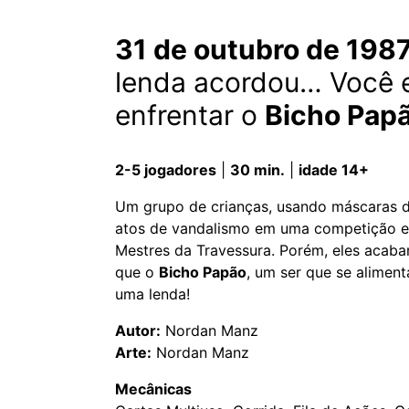
31 de outubro de 198
lenda acordou… Você e
enfrentar o
Bicho Pap
2-5 jogadores
|
30 min.
|
idade 14+
Um grupo de crianças, usando máscaras de
atos de vandalismo em uma competição ent
Mestres da Travessura. Porém, eles acaba
que o
Bicho Papão
, um ser que se alimen
uma lenda!
Autor:
Nordan Manz
Arte:
Nordan Manz
Mecânicas