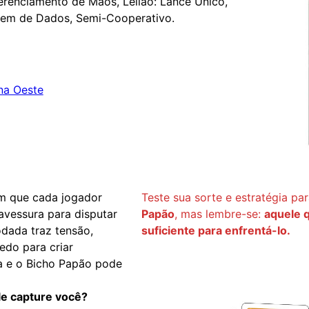
Gerenciamento de Mãos, Leilão: Lance Único,
gem de Dados, Semi-Cooperativo.
a Oeste
em que cada jogador
Teste sua sorte e estratégia pa
ravessura para disputar
Papão
, mas lembre-se:
aquele 
odada traz tensão,
suficiente para enfrentá-lo.
edo para criar
da e o Bicho Papão pode
le capture você?