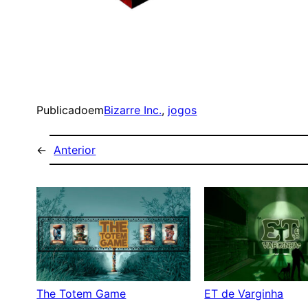
Publicado
em
Bizarre Inc.
, 
jogos
←
Anterior
The Totem Game
ET de Varginha