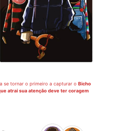
ra se tornar o primeiro a capturar o
Bicho
que atrai sua atenção deve ter coragem