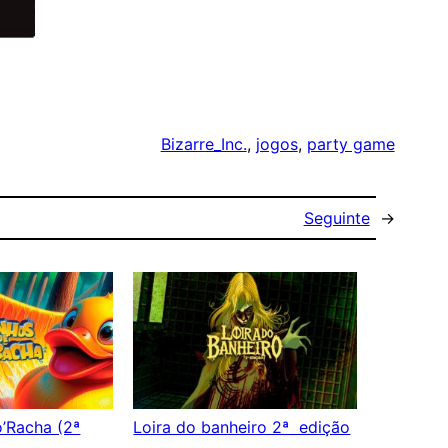
Bizarre_Inc.
, 
jogos
, 
party game
Seguinte
→
o’Racha (2ª
Loira do banheiro 2ª edição