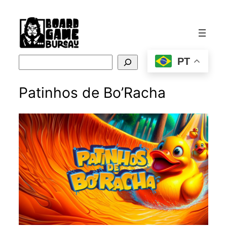
Saltar
para
o
conteúdo
Pesquisar
PT
Patinhos de Bo’Racha