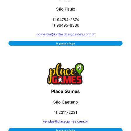
São Paulo
11 94784-2874
11 96495-8336
comercial@pittasboardgames.com.br
ir para a loja
Place Games
São Caetano
11 2311-2231
vendas@placegames.com.br
ir para a loja