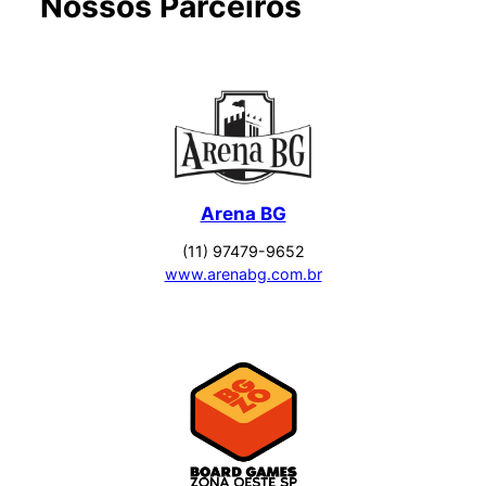
Nossos Parceiros
Arena BG
(11) 97479-9652
www.arenabg.com.br