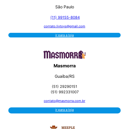
São Paulo
(11) 99155-8084
contato.livtoys@gmail.com
ir para a loja
Masmorra
Guaíba/RS
(51) 29290151
(51) 992331007
contato@masmorra.com.br
ir para a loja