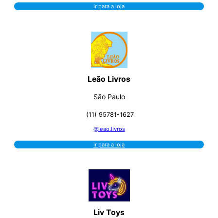
ir para a loja
Leão Livros
São Paulo
(11) 95781-1627
@leao.livros
ir para a loja
Liv Toys