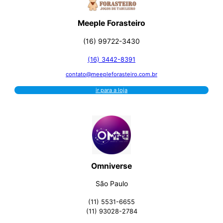
Me
eple Forasteiro
(16) 99722-3430
(16) 3442-8391
contato@meepleforasteiro.com.br
ir para a loja
Omniverse
São Paulo
(11) 5531-6655
(11) 93028-2784