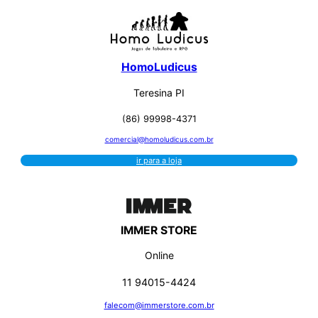
HomoLudicus
Teresina PI
(86) 99998-4371
comercial@homoludicus.com.br
ir para a loja
IMMER STORE
Online
11 94015-4424
falecom@immerstore.com.br