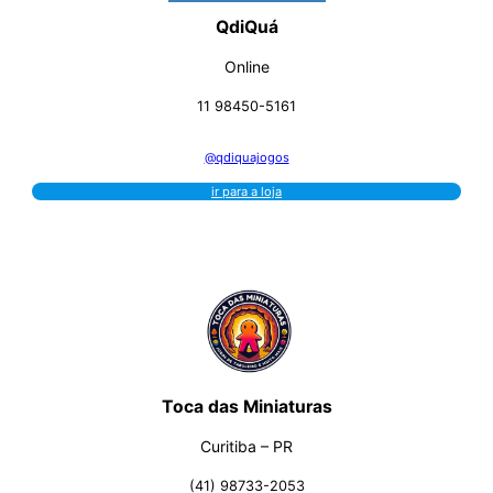
QdiQuá
Online
11 98450-5161
@qdiquajogos
ir para a loja
Toca das Miniaturas
Curitiba – PR
(41) 98733-2053