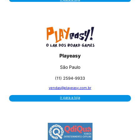
Playeasy
São Paulo
(11) 2594-9933
vendas@playeasy.com.br
ir para a loja