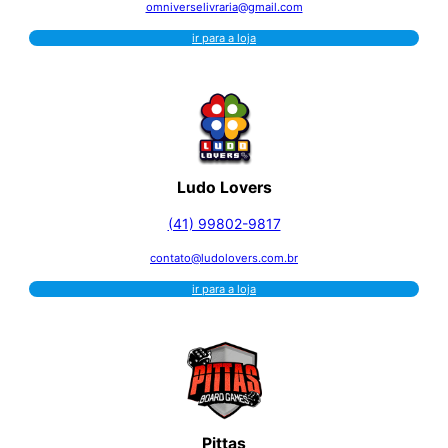
omniverselivraria@gmail.com
ir para a loja
Ludo Lovers
(41) 99802-9817
contato@ludolovers.com.br
ir para a loja
Pittas