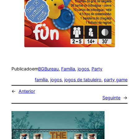
Publicado
em
BGBureau
, 
Família
, 
jogos
, 
Party
família
, 
jogos
, 
jogos de tabuleiro
, 
party game
←
Anterior
Seguinte
→