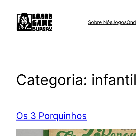
Saltar
para
o
Sobre Nós
Jogos
Ond
conteúdo
Categoria:
infanti
Os 3 Porquinhos