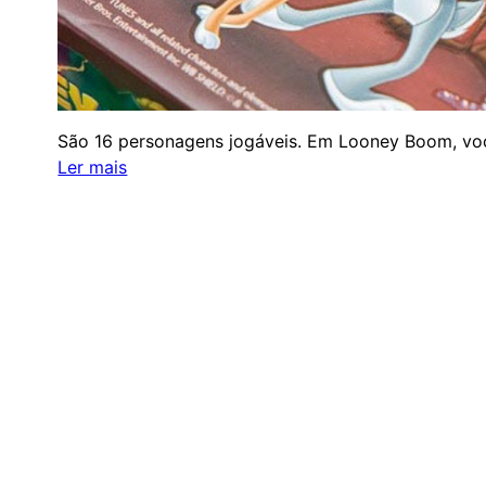
São 16 personagens jogáveis. Em Looney Boom, voc
:
Ler mais
Looney
Tunes:
Looney
Boom
BoardGame Bureau – direitos reservados.